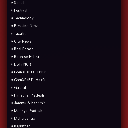
• Social
• Festival
• Technology
• Breaking News
• Taxation
• City News
• Real Estate
• Rooh se Rubru
• Delhi NCR
• GrenXPaRTa Hax0r
• GrenXPaRTa Hax0r
• Gujarat
• Himachal Pradesh
• Jammu & Kashmir
• Madhya Pradesh
• Maharashtra
• Rajasthan