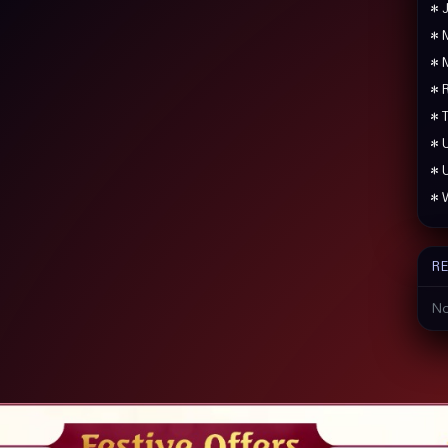
• 
• 
• 
• 
• 
• 
• 
• 
R
No