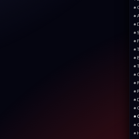
• 
• 
• 
• 
• 
• 
• 
• 
• 
• 
• 
• 
• 
• 
• 
• 