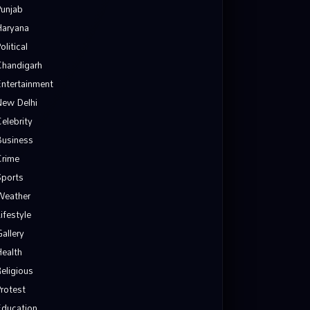
Punjab
Haryana
olitical
Chandigarh
Entertainment
New Delhi
Celebrity
Business
Crime
Sports
Weather
Lifestyle
Gallery
Health
Religious
Protest
Education