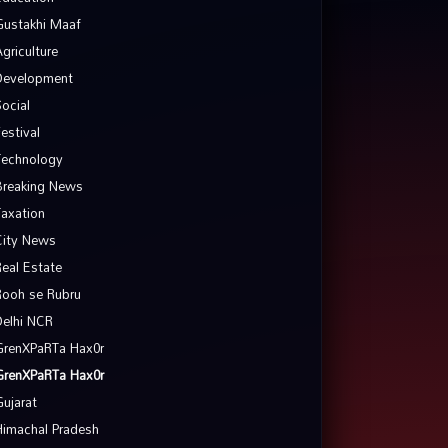
Gustakhi Maaf
Agriculture
Development
Social
Festival
Technology
Breaking News
Taxation
City News
Real Estate
Rooh se Rubru
Delhi NCR
GrenXPaRTa Hax0r
GrenXPaRTa Hax0r
Gujarat
Himachal Pradesh