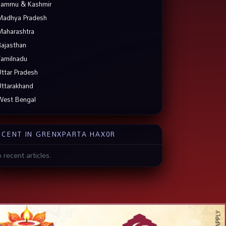
Jammu & Kashmir
Madhya Pradesh
Maharashtra
Rajasthan
Tamilnadu
Uttar Pradesh
Uttarakhand
West Bengal
ECENT IN GRENXPARTA HAX0R
 recent articles.