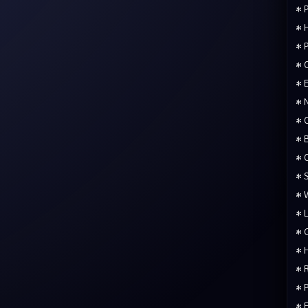
• 
• 
• P
• 
• 
• 
• 
• 
• 
• 
• 
• 
• 
• 
• 
• 
• 