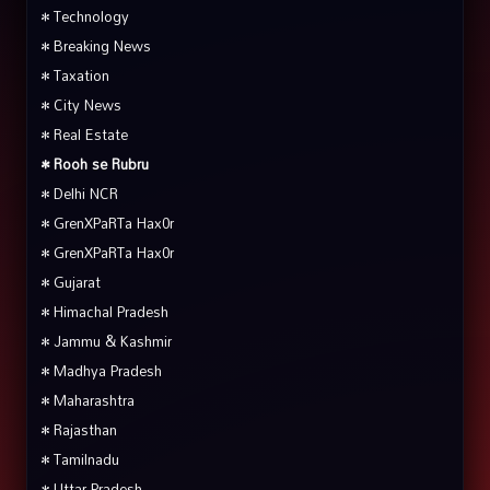
• Technology
• Breaking News
• Taxation
• City News
• Real Estate
• Rooh se Rubru
• Delhi NCR
• GrenXPaRTa Hax0r
• GrenXPaRTa Hax0r
• Gujarat
• Himachal Pradesh
• Jammu & Kashmir
• Madhya Pradesh
• Maharashtra
• Rajasthan
• Tamilnadu
• Uttar Pradesh