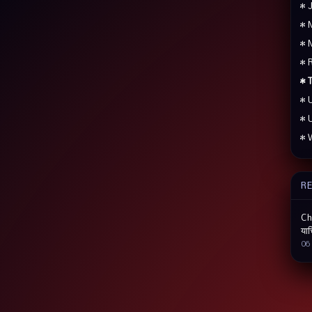
• 
• 
• 
• 
• 
• 
• 
• 
R
Che
याच
06