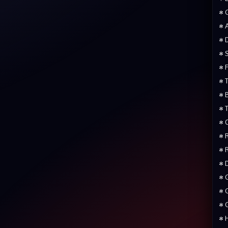
• 
• 
• 
• 
• 
• 
• 
• 
• 
• 
• 
• 
• 
• 
• 
• 