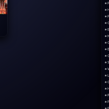
• 
• 
• P
• 
• 
• 
• 
• 
• 
• 
• 
• 
• 
• 
• 
• 
• 