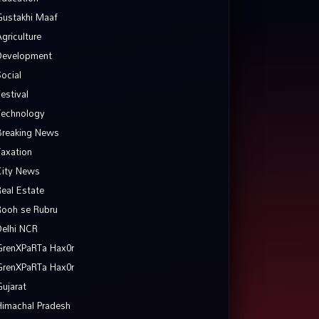
Gustakhi Maaf
Agriculture
Development
Social
Festival
Technology
Breaking News
Taxation
City News
Real Estate
Rooh se Rubru
Delhi NCR
GrenXPaRTa Hax0r
GrenXPaRTa Hax0r
Gujarat
Himachal Pradesh