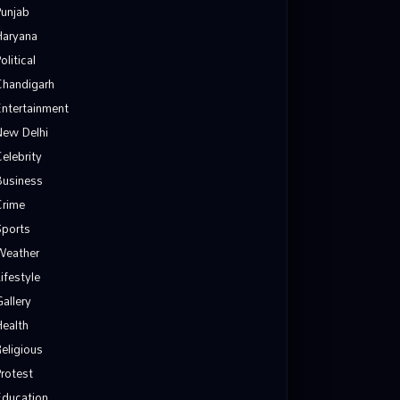
Punjab
Haryana
olitical
Chandigarh
Entertainment
New Delhi
Celebrity
Business
Crime
Sports
Weather
Lifestyle
Gallery
Health
Religious
Protest
Education