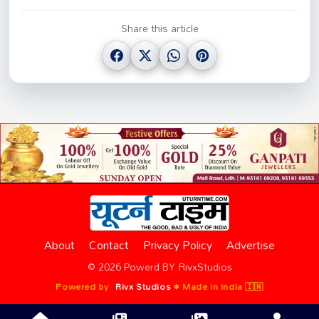
Share this article
About
Contact
Privacy Policy
Advertise
© 2026 Powerd BY RivxStudios
Powered by
Rivx Studios
•
Made in India 🇮🇳